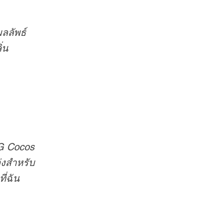
ลลัพธ์
่น
;G Cocos
่งสำหรับ
ี่ฉัน