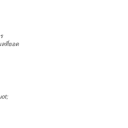
าร
ผลที่ยอด
uot;