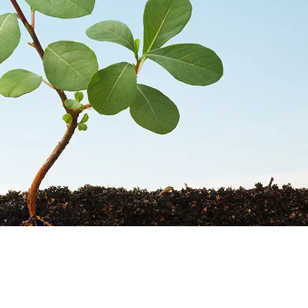
ร้านค้า
ติดต่อ