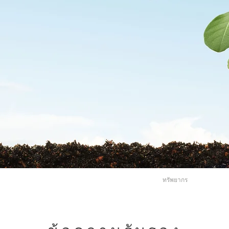
เกี่ยวกับเรา
สินค้า
ทรัพยากร