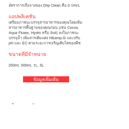
อัตราการเจือจางของ Drip Clean คือ 0.1ml/L
แอปพลิเคชัน
เตรียมภาชนะบรรจุสารอาหารของคุณโดยเพิ่ม
สารอาหารพื้นฐานของคุณก่อน (เช่น Cocos,
Aqua Fkaes, Hydro หรือ Soil) ลงในภาชนะ
บรรจุน้ำ เพิ่มสารเติมแต่ง H&amp;G และปรับ
pH และ EC ตามระยะการเจริญเติบโตของพืช
ขนาดที่มีจำหน่าย
250ml, 500ml, 1L, 5L
ข้อมูลเพิ่มเติม
ข้อความรับรอง
&quot;ทำงานได้ดีมากจนฉันกังวลว่ามัน
อาจจะทำงานได้ดีเกินไป ปล่อยให้ทุก