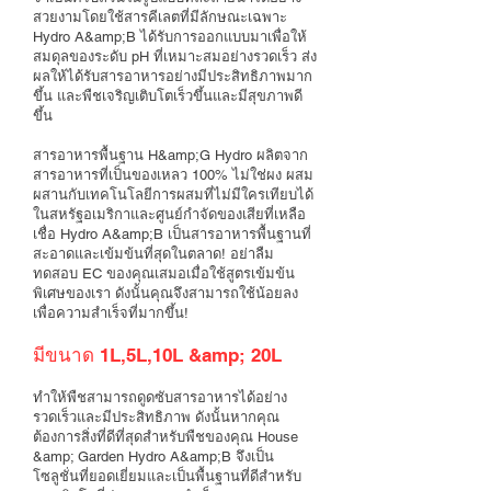
สวยงามโดยใช้สารคีเลตที่มีลักษณะเฉพาะ
Hydro A&amp;B ได้รับการออกแบบมาเพื่อให้
สมดุลของระดับ pH ที่เหมาะสมอย่างรวดเร็ว ส่ง
ผลให้ได้รับสารอาหารอย่างมีประสิทธิภาพมาก
ขึ้น และพืชเจริญเติบโตเร็วขึ้นและมีสุขภาพดี
ขึ้น
สารอาหารพื้นฐาน H&amp;G Hydro ผลิตจาก
สารอาหารที่เป็นของเหลว 100% ไม่ใช่ผง ผสม
ผสานกับเทคโนโลยีการผสมที่ไม่มีใครเทียบได้
ในสหรัฐอเมริกาและศูนย์กำจัดของเสียที่เหลือ
เชื่อ Hydro A&amp;B เป็นสารอาหารพื้นฐานที่
สะอาดและเข้มข้นที่สุดในตลาด! อย่าลืม
ทดสอบ EC ของคุณเสมอเมื่อใช้สูตรเข้มข้น
พิเศษของเรา ดังนั้นคุณจึงสามารถใช้น้อยลง
เพื่อความสำเร็จที่มากขึ้น!
มีขนาด 1L,5L,10L &amp; 20L
ทำให้พืชสามารถดูดซับสารอาหารได้อย่าง
รวดเร็วและมีประสิทธิภาพ ดังนั้นหากคุณ
ต้องการสิ่งที่ดีที่สุดสำหรับพืชของคุณ House
&amp; Garden Hydro A&amp;B จึงเป็น
โซลูชั่นที่ยอดเยี่ยมและเป็นพื้นฐานที่ดีสำหรับ