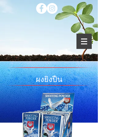
ผงยิงปืน