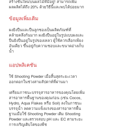
สร้างชั้นใหม่บนผลไม้ที่มีอยู่! สามารถเพิ่ม
ผลผลิตได้ถึง 20% ด้วยวิธีนี้และพบได้บ่อยมาก
ข้อมูลเพิ่มเติม
ผงยิงปืนและปืนลูกซองเป็นผลิตภัณฑ์ที่
คล้ายคลึงกันมาก ผงยิงปืนอยู่ในรูปแบบผงและ
ปืนยิงปืนอยู่ในรูปของเหลว ผู้ใช้ควรเลือกเพียง
อันเดียว ขึ้นอยู่กับความชอบและขนาดอ่างเก็บ
น้ำ
แอปพลิเคชัน
ใช้ Shooting Powder เมื่อสิ้นสุดระยะเวลา
ออกดอกในช่วงสามสัปดาห์ที่ผ่านมา
เตรียมภาชนะบรรจุสารอาหารของคุณโดยเพิ่ม
สารอาหารพื้นฐานของคุณก่อน (เช่น Cocos,
Hydro, Aqua Flakes หรือ Soil) ลงในภาชนะ
บรรจุน้ำ ลดความแข็งแรงของสารอาหารพื้น
ฐานเมื่อใช้ Shooting Powder เติม Shooting
Powder และตรวจสอบ pH และ EC ตามระยะ
การเจริญเติบโตของพืช