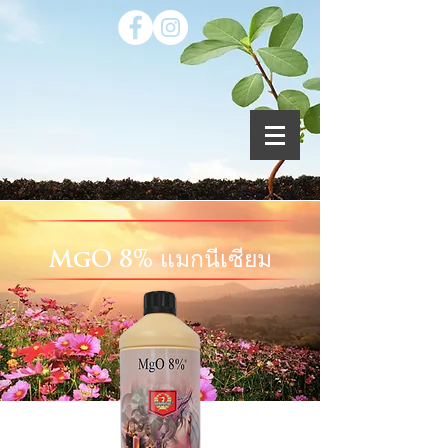
MgO 8% แมกนีเซียม