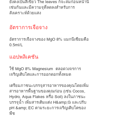
ยังคงเป็นสีเขียว The leaves ก็จะล่มก่อนหน้านี้
เช่นกันและมีความจุที่ลดลงสำหรับการ
สังเคราะห์ด้วยแสง
อัตราการเจือจาง
อัตราการเจือจางของ MgO 8% แมกนีเซียมคือ
0.5ml/L
แอปพลิเคชัน
ใช้ MgO 8% Magnesium ตลอดวงจรการ
เจริญเติบโตและการออกดอกทั้งหมด
เตรียมภาชนะบรรจุสารอาหารของคุณโดยเพิ่ม
สารอาหารพื้นฐานของคุณก่อน (เช่น Cocos,
Hydro, Aqua Flakes หรือ Soil) ลงในภาชนะ
บรรจุน้ำ เพิ่มสารเติมแต่ง H&amp;G และปรับ
pH &amp; EC ตามระยะการเจริญเติบโตของ
พืช
ขนาดที่มีจำหน่าย
1L